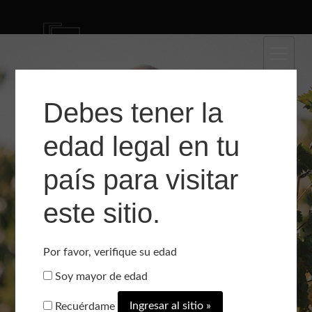
0
Debes tener la
edad legal en tu
país para visitar
este sitio.
Por favor, verifique su edad
ENÓLOGO FORMADO
Soy mayor de edad
EN MADRID Y LA RIOJA
Recuérdame