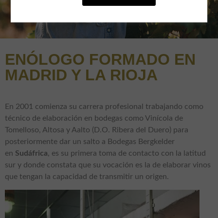
ENÓLOGO FORMADO EN
MADRID Y LA RIOJA
En 2001 comienza su carrera profesional trabajando como
técnico de elaboración en bodegas como Vinícola de
Tomelloso, Altosa y Aalto (D.O. Ribera del Duero) para
posteriormente dar un salto a Bodegas Bergkelder
en
Sudáfrica
, es su primera toma de contacto con la latitud
sur y donde constata que su vocación es la de elaborar vinos
que tengan la capacidad de transmitir un origen.