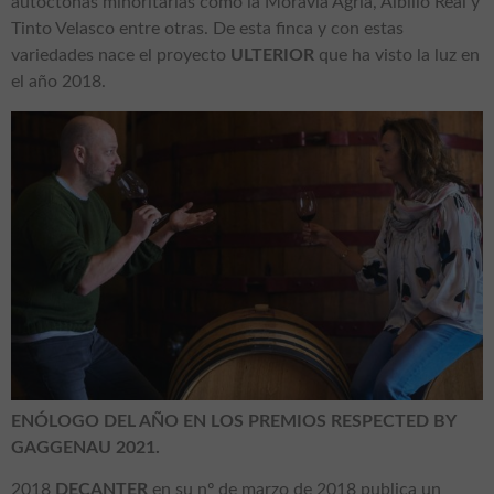
autóctonas minoritarias como la Moravia Agria, Albillo Real y
Tinto Velasco entre otras. De esta finca y con estas
variedades nace el proyecto
ULTERIOR
que ha visto la luz en
el año 2018.
ENÓLOGO DEL AÑO EN LOS PREMIOS RESPECTED BY
GAGGENAU 2021.
2018
DECANTER
en su nº de marzo de 2018 publica un