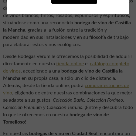
En sus
bodegas y viñedos en Tomelloso,
se cultivan todos los
de forma ecológica, para ofrecerle una excelente selección
de vinos blancos, tintos, rosados, espumosos y espirituosos,
situándose como una reconocida
bodega de vino de Castilla
la Mancha
, gracias a la fusión entre la tradición y
modernidad en sus instalaciones y en su filosofía de trabajo
para elaborar estos vinos ecológicos.
Desde Bodegas Verum le ofrecemos la posibilidad de adquirir
directamente en nuestra
tienda online
el
catálogo completo
de vinos
, accediendo a una
bodega de vino de Castilla la
Mancha
en su propia casa, a sólo un clic de distancia.
Además, desde la tienda online, podrá
comprar estuches de
vino
, eligiendo de entre nuestras combinaciones la que mejor
se adapte a sus gustos:
Colección Basic, Colección Foráneo,
Colección Premium y Colección Terruño
. ¡Entre y descubra todo
lo que le ofrecemos en nuestra
bodega de vino de
Tomelloso
!
En nuestras
bodegas de vino en Ciudad Real
, encontrará un