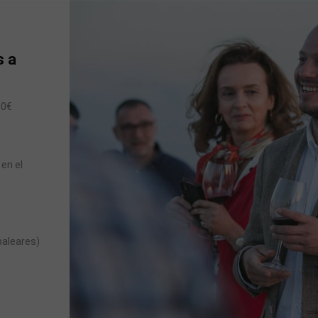
s a
00€
en el
baleares)