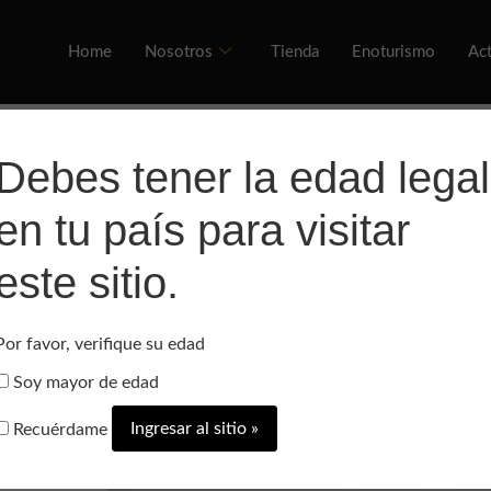
Home
Nosotros
Tienda
Enoturismo
Act
Debes tener la edad legal
rum.
en tu país para visitar
este sitio.
Hemos cumplido 20 años y
ás condiciones
Por favor, verifique su edad
eso a eventos
Soy mayor de edad
Recuérdame