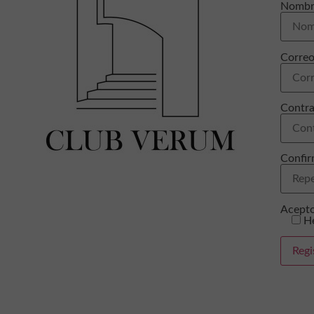
Nombre
Correo
Contra
Confir
Acepto
He