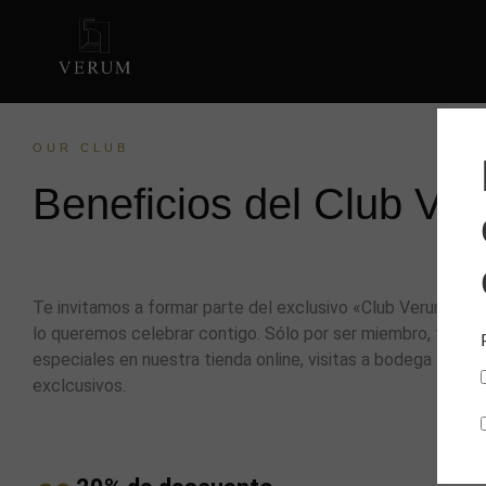
OUR CLUB
Beneficios del Club Ve
Te invitamos a formar parte del exclusivo «Club Verum». 
lo queremos celebrar contigo. Sólo por ser miembro, tendr
especiales en nuestra tienda online, visitas a bodega y acc
exclcusivos.