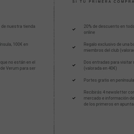
SI TU PRIMERA COMPR
 de nuestra tienda
20% de descuento en toda
online
ínsula, 100€ en
Regalo exclusivo de una b
miembros del club (valora
 que no están en el
Dos entradas para visitar 
 de Verum para ser
(valorada en 40€)
Portes gratis en península
Recibirás 4 newsletter con
mercado e información de
de los primeros en apunta